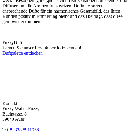
weckt. Besonders gut eignen sich im Einzelhandel Duftspender und
Diffuser, um die Aromen freizusetzen. Definitiv sorgen
ansprechende Düfte für ein harmonisches Gesamtbild, das Ihren
Kunden positiv in Erinnerung bleibt und dazu beiträgt, dass diese
gern wiederkommen.
Fuzzy
Duft
Lernen Sie unser Produktportfolio kennen!
Duftpalette entdecken
Kontakt
Fuzzy Walter Fuzzy
Bachgasse, 8
39040 Auer
T:
+39 338 8911956